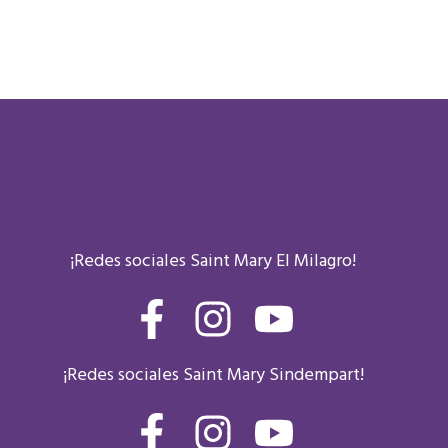
¡Redes sociales Saint Mary El Milagro!
F
I
Y
a
n
o
¡Redes sociales Saint Mary Sindempart!
c
s
u
F
I
Y
e
t
t