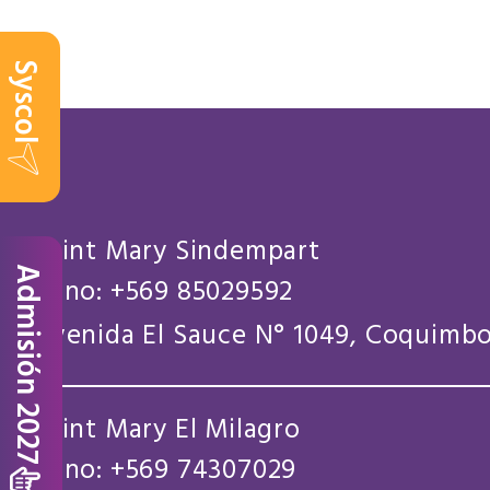
Syscol
Saint Mary Sindempart
Admisión 2027
Fono: +569 85029592
Avenida El Sauce N° 1049, Coquimbo
Saint Mary El Milagro
Fono: +569 74307029