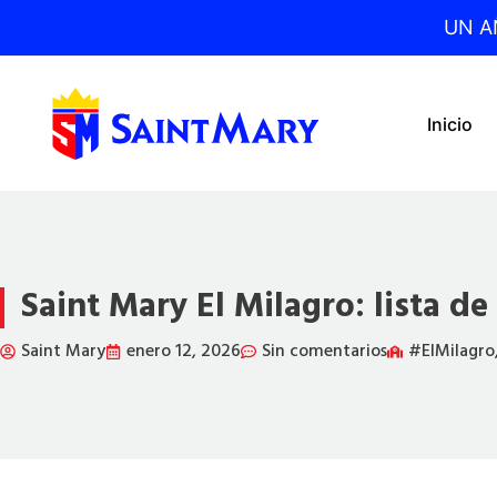
Ir
UN A
al
contenido
Inicio
Saint Mary El Milagro: lista de
Saint Mary
enero 12, 2026
Sin comentarios
#ElMilagro