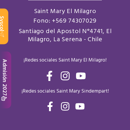
Saint Mary El Milagro
scol
Fono: +569 74307029
Santiago del Apostol N°4741, El
Milagro, La Serena - Chile
¡Redes sociales Saint Mary El Milagro!
Admisión 2027
F
I
Y
a
n
o
¡Redes sociales Saint Mary Sindempart!
c
s
u
e
t
t
F
I
Y
b
a
a
n
o
u
c
s
u
o
g
b