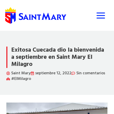
Ir
al
contenido
Exitosa Cuecada dio la bienvenida
a septiembre en Saint Mary El
Milagro
Saint Mary
septiembre 12, 2022
Sin comentarios
#ElMilagro