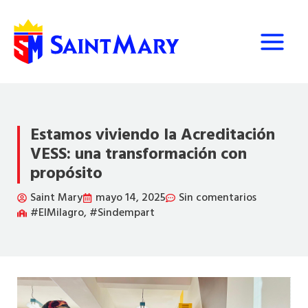
Ir
al
contenido
Estamos viviendo la Acreditación
VESS: una transformación con
propósito
Saint Mary
mayo 14, 2025
Sin comentarios
#ElMilagro
,
#Sindempart