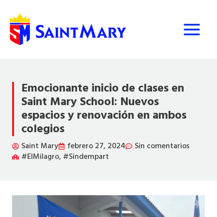
Ir
al
contenido
Emocionante inicio de clases en
Saint Mary School: Nuevos
espacios y renovación en ambos
colegios
Saint Mary
febrero 27, 2024
Sin comentarios
#ElMilagro
,
#Sindempart