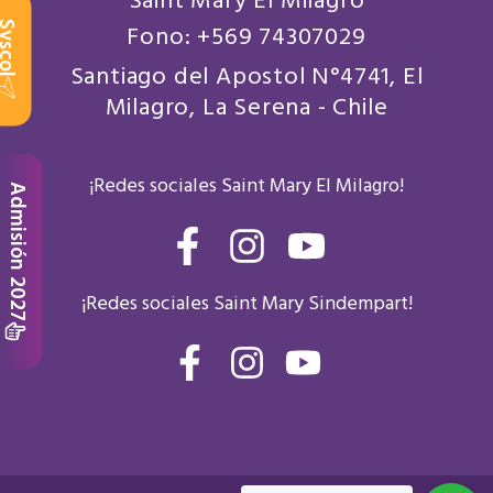
Saint Mary El Milagro
scol
Fono: +569 74307029
Santiago del Apostol N°4741, El
Milagro, La Serena - Chile
¡Redes sociales Saint Mary El Milagro!
Admisión 2027
F
I
Y
a
n
o
¡Redes sociales Saint Mary Sindempart!
c
s
u
e
t
t
F
I
Y
b
a
a
n
o
u
c
s
u
o
g
b
e
t
t
o
r
e