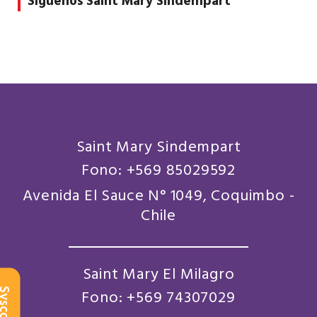
Síguenos Saint Mary Sindempart
Saint Mary Sindempart
Fono: +569 85029592
Avenida El Sauce N° 1049, Coquimbo -
Chile
Saint Mary El Milagro
scol
Fono: +569 74307029