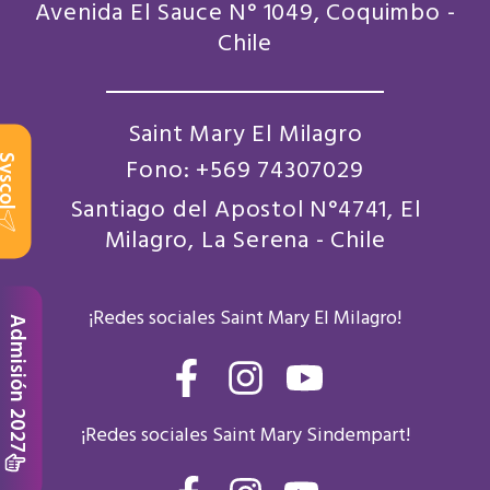
Avenida El Sauce N° 1049, Coquimbo -
Chile
Saint Mary El Milagro
scol
Fono: +569 74307029
Santiago del Apostol N°4741, El
Milagro, La Serena - Chile
¡Redes sociales Saint Mary El Milagro!
Admisión 2027
F
I
Y
a
n
o
¡Redes sociales Saint Mary Sindempart!
c
s
u
e
t
t
F
I
Y