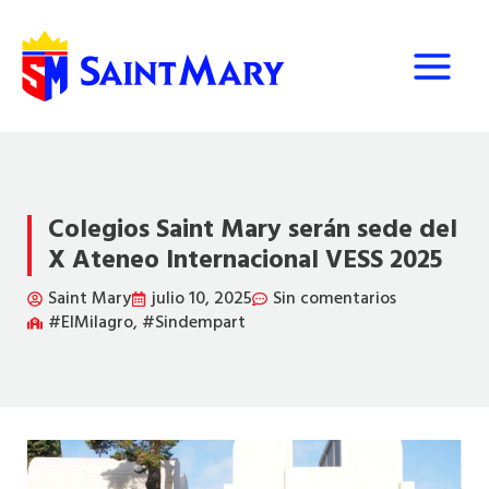
Ir
al
contenido
Colegios Saint Mary serán sede del
X Ateneo Internacional VESS 2025
Saint Mary
julio 10, 2025
Sin comentarios
#ElMilagro
,
#Sindempart