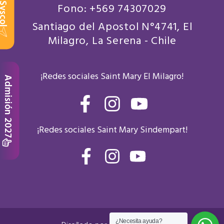
scol
Fono: +569 74307029
Santiago del Apostol N°4741, El
Milagro, La Serena - Chile
¡Redes sociales Saint Mary El Milagro!
Admisión 2027
F
I
Y
a
n
o
¡Redes sociales Saint Mary Sindempart!
c
s
u
e
t
t
F
I
Y
b
a
a
n
o
u
c
s
u
o
g
b
e
t
t
o
r
e
b
a
u
k
a
¿Necesita ayuda?