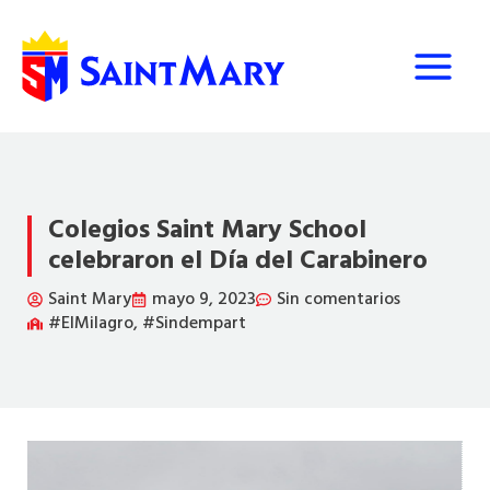
Ir
al
contenido
Colegios Saint Mary School
celebraron el Día del Carabinero
Saint Mary
mayo 9, 2023
Sin comentarios
#ElMilagro
,
#Sindempart