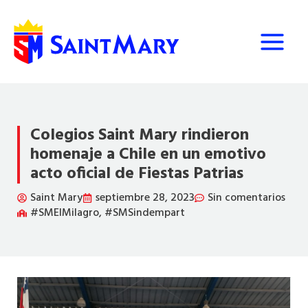
Ir
al
contenido
Colegios Saint Mary rindieron
homenaje a Chile en un emotivo
acto oficial de Fiestas Patrias
Saint Mary
septiembre 28, 2023
Sin comentarios
#SMElMilagro
,
#SMSindempart