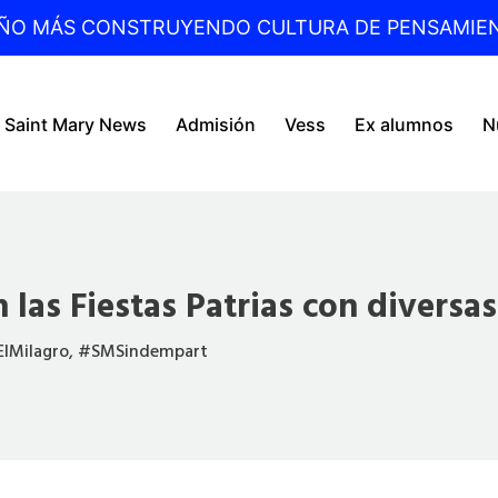
ÑO MÁS CONSTRUYENDO CULTURA DE PENSAMIE
Saint Mary News
Admisión
Vess
Ex alumnos
N
 las Fiestas Patrias con diversa
lMilagro
,
#SMSindempart