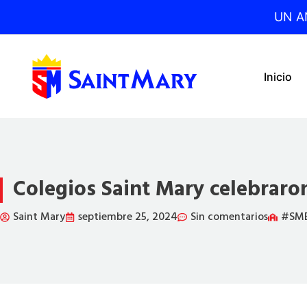
Ir
UN A
al
contenido
Inicio
Colegios Saint Mary celebraron
Saint Mary
septiembre 25, 2024
Sin comentarios
#SME