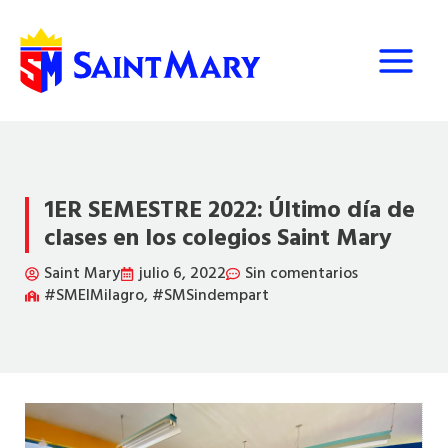
Ir
al
contenido
1ER SEMESTRE 2022: Último día de
clases en los colegios Saint Mary
Saint Mary
julio 6, 2022
Sin comentarios
#SMElMilagro
,
#SMSindempart