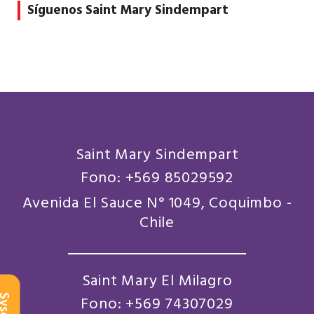
Síguenos Saint Mary Sindempart
Saint Mary Sindempart
Fono: +569 85029592
Avenida El Sauce N° 1049, Coquimbo -
Chile
Saint Mary El Milagro
scol
Fono: +569 74307029