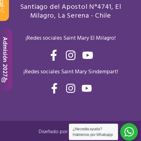
Santiago del Apostol N°4741, El
Milagro, La Serena - Chile
¡Redes sociales Saint Mary El Milagro!
Admisión 2027
F
I
Y
a
n
o
¡Redes sociales Saint Mary Sindempart!
c
s
u
e
t
t
F
I
Y
b
a
a
n
o
u
c
s
u
o
g
b
e
t
t
o
r
e
b
a
u
k
a
¿Necesita ayuda?
Diseñado por:
Rocket Media
o
g
b
Hablemos por Whatsapp
-
m