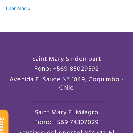
Leer más »
Saint Mary Sindempart
Fono: +569 85029592
Avenida El Sauce N° 1049, Coquimbo -
Chile
Saint Mary El Milagro
scol
Fono: +569 74307029