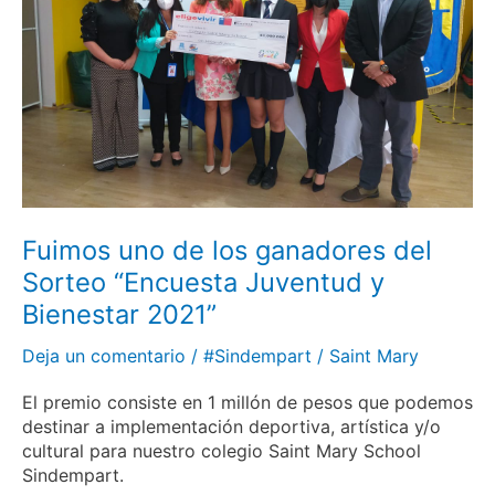
del
Sorteo
“Encuesta
Juventud
y
Bienestar
2021”
Fuimos uno de los ganadores del
Sorteo “Encuesta Juventud y
Bienestar 2021”
Deja un comentario
/
#Sindempart
/
Saint Mary
El premio consiste en 1 millón de pesos que podemos
destinar a implementación deportiva, artística y/o
cultural para nuestro colegio Saint Mary School
Sindempart.